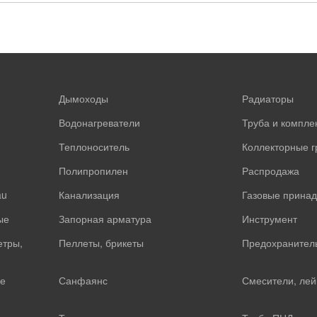
Дымоходы
Радиаторы
Водонагреватели
Труба и компл
Теплоноситель
Коллекторные 
Полипропилен
Распродажа
au
Канализация
Газовые прина
ые
Запорная арматура
Инструмент
етры,
Пеллеты, брикеты
Предохранител
е
Санфаянс
Смесители, лей