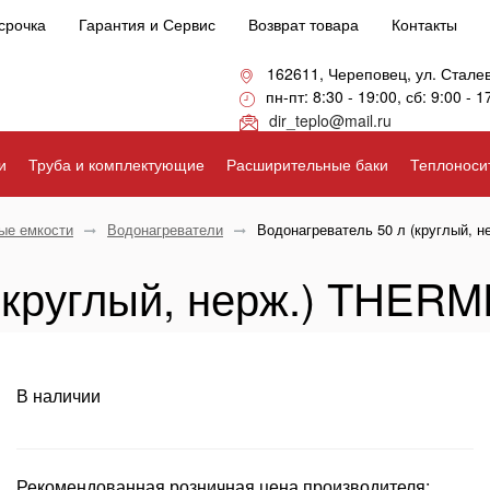
срочка
Гарантия и Сервис
Возврат товара
Контакты
162611, Череповец, ул. Стале
пн-пт: 8:30 - 19:00, сб: 9:00 - 1
dir_teplo@mail.ru
и
Труба и комплектующие
Расширительные баки
Теплоноси
ые емкости
Водонагреватели
Водонагреватель 50 л (круглый, н
(круглый, нерж.) THERME
В наличии
Рекомендованная розничная цена производителя: