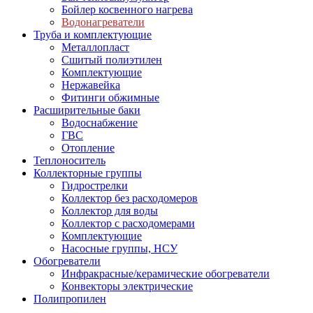
Бойлер косвенного нагрева
Водонагреватели
Труба и комплектующие
Металлопласт
Сшитый полиэтилен
Комплектующие
Нержавейка
Фитинги обжимные
Расширительные баки
Водоснабжение
ГВС
Отопление
Теплоноситель
Коллекторные группы
Гидрострелки
Коллектор без расходомеров
Коллектор для воды
Коллектор с расходомерами
Комплектующие
Насосные группы, НСУ
Обогреватели
Инфракрасные/керамические обогреватели
Конвекторы электрические
Полипропилен