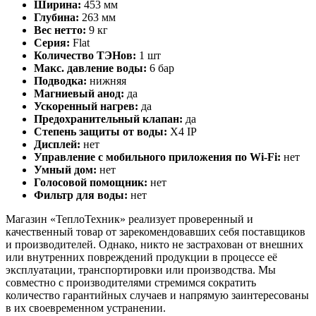
Ширина:
453 мм
Глубина:
263 мм
Вес нетто:
9 кг
Серия:
Flat
Количество ТЭНов:
1 шт
Макс. давление воды:
6 бар
Подводка:
нижняя
Магниевый анод:
да
Ускоренный нагрев:
да
Предохранительный клапан:
да
Степень защиты от воды:
X4 IP
Дисплей:
нет
Управление с мобильного приложения по Wi-Fi:
нет
Умный дом:
нет
Голосовой помощник:
нет
Фильтр для воды:
нет
Магазин «ТеплоТехник» реализует проверенный и
качественный товар от зарекомендовавших себя поставщиков
и производителей. Однако, никто не застрахован от внешних
или внутренних повреждений продукции в процессе её
эксплуатации, транспортировки или производства. Мы
совместно с производителями стремимся сократить
количество гарантийных случаев и напрямую заинтересованы
в их своевременном устранении.