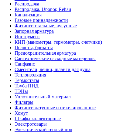
Распродажа
Распродажа. Uponor, Rehau
Канализация
Газовые принадлежности
Фитинги стальные, чугунные
Запорная арматура
Инструмент
КИП (манометры, термометры, счетчики)
Пеллеты, брикеты
Предохранительная арматура
Сантехнические расходные материалы
Санфаянс
Смесители, лейки, шланги для душа
Теплоизоляция
Термостаты
Труба ПНД
ТЭНы
Уплотнительный материал
Фильтры
Фитинги латунные и никелированные
Хомут
Шкафы коллекторные
Электротовары
Электрический теплый пол