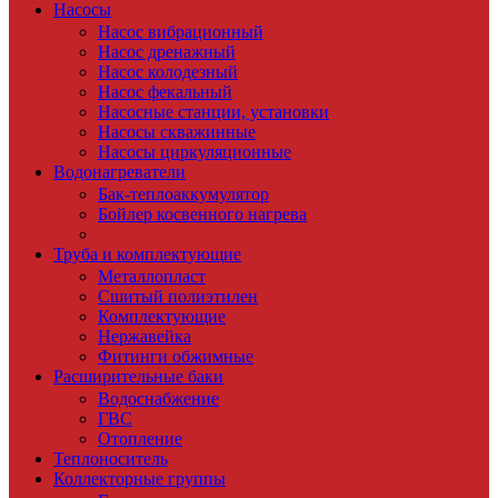
Насосы
Насос вибрационный
Насос дренажный
Насос колодезный
Насос фекальный
Насосные станции, установки
Насосы скважинные
Насосы циркуляционные
Водонагреватели
Бак-теплоаккумулятор
Бойлер косвенного нагрева
Водонагреватели
Труба и комплектующие
Металлопласт
Сшитый полиэтилен
Комплектующие
Нержавейка
Фитинги обжимные
Расширительные баки
Водоснабжение
ГВС
Отопление
Теплоноситель
Коллекторные группы