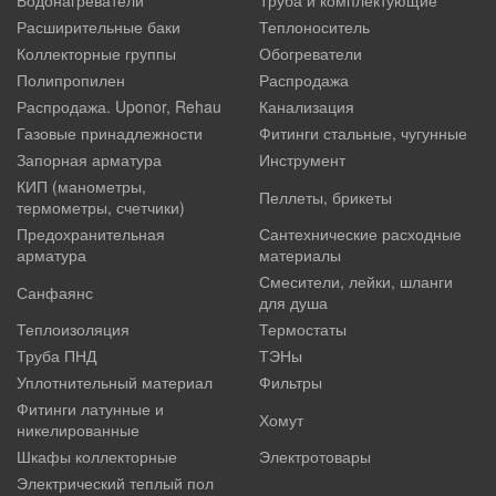
Водонагреватели
Труба и комплектующие
Расширительные баки
Теплоноситель
Коллекторные группы
Обогреватели
Полипропилен
Распродажа
Распродажа. Uponor, Rehau
Канализация
Газовые принадлежности
Фитинги стальные, чугунные
Запорная арматура
Инструмент
КИП (манометры,
Пеллеты, брикеты
термометры, счетчики)
Предохранительная
Сантехнические расходные
арматура
материалы
Смесители, лейки, шланги
Санфаянс
для душа
Теплоизоляция
Термостаты
Труба ПНД
ТЭНы
Уплотнительный материал
Фильтры
Фитинги латунные и
Хомут
никелированные
Шкафы коллекторные
Электротовары
Электрический теплый пол