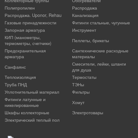
Коллекторные группы
Обогреватели
Полипропилен
Распродажа
Распродажа. Uponor, Rehau
Канализация
Газовые принадлежности
Фитинги стальные, чугунные
Запорная арматура
Инструмент
КИП (манометры,
Пеллеты, брикеты
термометры, счетчики)
Предохранительная
Сантехнические расходные
арматура
материалы
Смесители, лейки, шланги
Санфаянс
для душа
Теплоизоляция
Термостаты
Труба ПНД
ТЭНы
Уплотнительный материал
Фильтры
Фитинги латунные и
Хомут
никелированные
Шкафы коллекторные
Электротовары
Электрический теплый пол