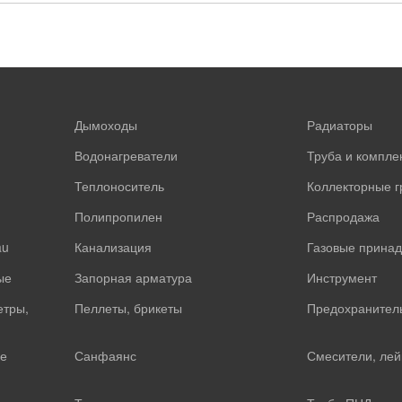
Дымоходы
Радиаторы
Водонагреватели
Труба и компл
Теплоноситель
Коллекторные 
Полипропилен
Распродажа
au
Канализация
Газовые прина
ые
Запорная арматура
Инструмент
етры,
Пеллеты, брикеты
Предохранител
е
Санфаянс
Смесители, лей