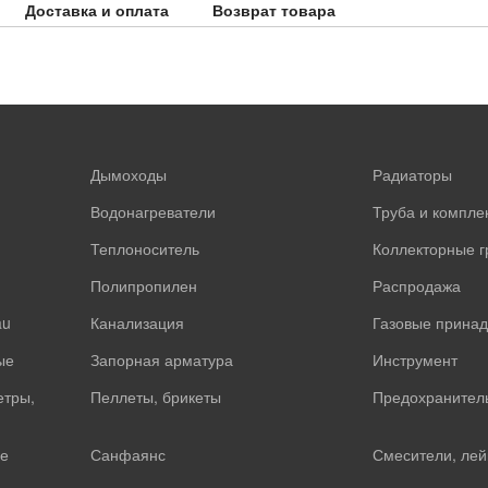
Доставка и оплата
Возврат товара
Дымоходы
Радиаторы
Водонагреватели
Труба и компл
Теплоноситель
Коллекторные 
Полипропилен
Распродажа
au
Канализация
Газовые прина
ые
Запорная арматура
Инструмент
етры,
Пеллеты, брикеты
Предохранител
е
Санфаянс
Смесители, лей