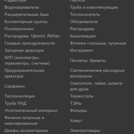
Водонагреватели
Труба и комплектующие
Расширительные баки
Теплоноситель
Коллекторные группы
Обогреватели
Полипропилен
Распродажа
Распродажа. Uponor, Rehau
Канализация
Газовые принадлежности
Фитинги стальные, чугунные
Запорная арматура
Инструмент
КИП (манометры,
Пеллеты, брикеты
термометры, счетчики)
Предохранительная
Сантехнические расходные
арматура
материалы
Смесители, лейки, шланги
Санфаянс
для душа
Теплоизоляция
Термостаты
Труба ПНД
ТЭНы
Уплотнительный материал
Фильтры
Фитинги латунные и
Хомут
никелированные
Шкафы коллекторные
Электротовары