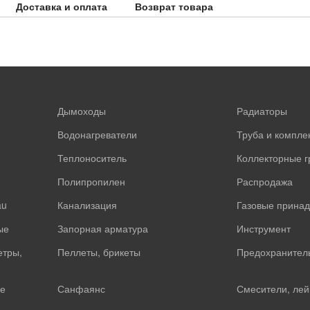
Доставка и оплата
Возврат товара
Дымоходы
Радиаторы
Водонагреватели
Труба и компл
Теплоноситель
Коллекторные 
Полипропилен
Распродажа
au
Канализация
Газовые прина
ые
Запорная арматура
Инструмент
етры,
Пеллеты, брикеты
Предохранител
е
Санфаянс
Смесители, лей