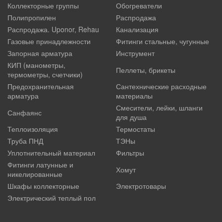
Коллекторные группы
Обогреватели
Полипропилен
Распродажа
Распродажа. Uponor, Rehau
Канализация
Газовые принадлежности
Фитинги стальные, чугунные
Запорная арматура
Инструмент
КИП (манометры,
Пеллеты, брикеты
термометры, счетчики)
Предохранительная
Сантехнические расходные
арматура
материалы
Смесители, лейки, шланги
Санфаянс
для душа
Теплоизоляция
Термостаты
Труба ПНД
ТЭНы
Уплотнительный материал
Фильтры
Фитинги латунные и
Хомут
никелированные
Шкафы коллекторные
Электротовары
Электрический теплый пол