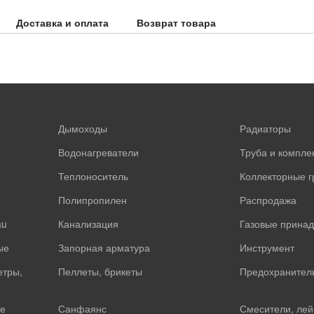
Доставка и оплата
Возврат товара
Дымоходы
Радиаторы
Водонагреватели
Труба и компл
Теплоноситель
Коллекторные 
Полипропилен
Распродажа
au
Канализация
Газовые прина
ые
Запорная арматура
Инструмент
етры,
Пеллеты, брикеты
Предохранител
е
Санфаянс
Смесители, лей