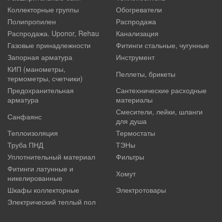
Коллекторные группы
Обогреватели
Полипропилен
Распродажа
Распродажа. Uponor, Rehau
Канализация
Газовые принадлежности
Фитинги стальные, чугунные
Запорная арматура
Инструмент
КИП (манометры,
Пеллеты, брикеты
термометры, счетчики)
Предохранительная
Сантехнические расходные
арматура
материалы
Смесители, лейки, шланги
Санфаянс
для душа
Теплоизоляция
Термостаты
Труба ПНД
ТЭНы
Уплотнительный материал
Фильтры
Фитинги латунные и
Хомут
никелированные
Шкафы коллекторные
Электротовары
Электрический теплый пол