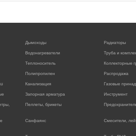
Дымоходы
Радиаторы
Водонагреватели
Труба и компл
Теплоноситель
Коллекторные 
Полипропилен
Распродажа
au
Канализация
Газовые прина
ые
Запорная арматура
Инструмент
етры,
Пеллеты, брикеты
Предохранител
е
Санфаянс
Смесители, лей