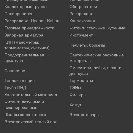
Коллекторные группы
Обогреватели
Полипропилен
Распродажа
Распродажа. Uponor, Rehau
Канализация
Газовые принадлежности
Фитинги стальные, чугунные
Запорная арматура
Инструмент
КИП (манометры,
Пеллеты, брикеты
термометры, счетчики)
Предохранительная
Сантехнические расходные
арматура
материалы
Смесители, лейки, шланги
Санфаянс
для душа
Теплоизоляция
Термостаты
Труба ПНД
ТЭНы
Уплотнительный материал
Фильтры
Фитинги латунные и
Хомут
никелированные
Шкафы коллекторные
Электротовары
Электрический теплый пол