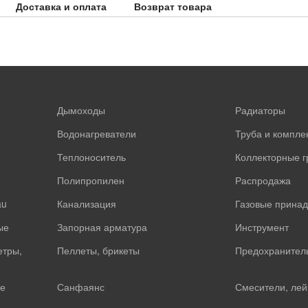
Доставка и оплата
Возврат товара
Дымоходы
Радиаторы
Водонагреватели
Труба и компл
Теплоноситель
Коллекторные 
Полипропилен
Распродажа
au
Канализация
Газовые прина
ые
Запорная арматура
Инструмент
етры,
Пеллеты, брикеты
Предохранител
е
Санфаянс
Смесители, лей