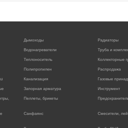
Дымоходы
Радиаторы
Водонагреватели
Труба и компл
Теплоноситель
Коллекторные 
Полипропилен
Распродажа
au
Канализация
Газовые прина
ые
Запорная арматура
Инструмент
етры,
Пеллеты, брикеты
Предохранител
е
Санфаянс
Смесители, лей