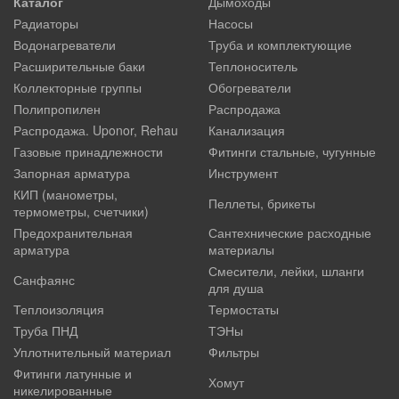
Каталог
Дымоходы
Радиаторы
Насосы
Водонагреватели
Труба и комплектующие
Расширительные баки
Теплоноситель
Коллекторные группы
Обогреватели
Полипропилен
Распродажа
Распродажа. Uponor, Rehau
Канализация
Газовые принадлежности
Фитинги стальные, чугунные
Запорная арматура
Инструмент
КИП (манометры,
Пеллеты, брикеты
термометры, счетчики)
Предохранительная
Сантехнические расходные
арматура
материалы
Смесители, лейки, шланги
Санфаянс
для душа
Теплоизоляция
Термостаты
Труба ПНД
ТЭНы
Уплотнительный материал
Фильтры
Фитинги латунные и
Хомут
никелированные