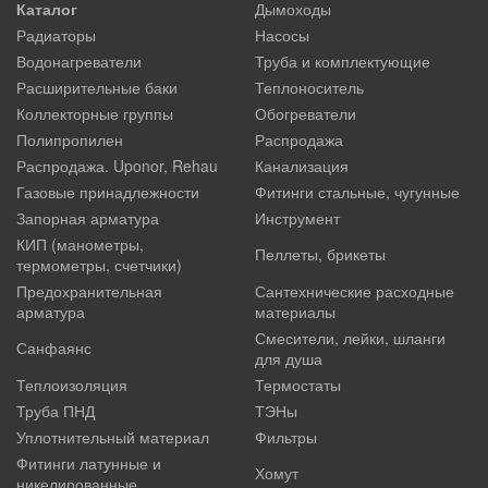
Каталог
Дымоходы
Радиаторы
Насосы
Водонагреватели
Труба и комплектующие
Расширительные баки
Теплоноситель
Коллекторные группы
Обогреватели
Полипропилен
Распродажа
Распродажа. Uponor, Rehau
Канализация
Газовые принадлежности
Фитинги стальные, чугунные
Запорная арматура
Инструмент
КИП (манометры,
Пеллеты, брикеты
термометры, счетчики)
Предохранительная
Сантехнические расходные
арматура
материалы
Смесители, лейки, шланги
Санфаянс
для душа
Теплоизоляция
Термостаты
Труба ПНД
ТЭНы
Уплотнительный материал
Фильтры
Фитинги латунные и
Хомут
никелированные