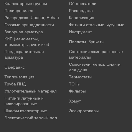
Коллекторные группы
Обогреватели
Полипропилен
Распродажа
Распродажа. Uponor, Rehau
Канализация
Газовые принадлежности
Фитинги стальные, чугунные
Запорная арматура
Инструмент
КИП (манометры,
Пеллеты, брикеты
термометры, счетчики)
Предохранительная
Сантехнические расходные
арматура
материалы
Смесители, лейки, шланги
Санфаянс
для душа
Теплоизоляция
Термостаты
Труба ПНД
ТЭНы
Уплотнительный материал
Фильтры
Фитинги латунные и
Хомут
никелированные
Шкафы коллекторные
Электротовары
Электрический теплый пол