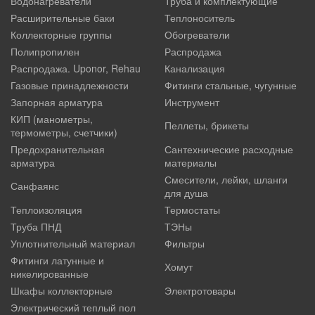
Водонагреватели
Труба и комплектующие
Расширительные баки
Теплоноситель
Коллекторные группы
Обогреватели
Полипропилен
Распродажа
Распродажа. Uponor, Rehau
Канализация
Газовые принадлежности
Фитинги стальные, чугунные
Запорная арматура
Инструмент
КИП (манометры,
Пеллеты, брикеты
термометры, счетчики)
Предохранительная
Сантехнические расходные
арматура
материалы
Смесители, лейки, шланги
Санфаянс
для душа
Теплоизоляция
Термостаты
Труба ПНД
ТЭНы
Уплотнительный материал
Фильтры
Фитинги латунные и
Хомут
никелированные
Шкафы коллекторные
Электротовары
Электрический теплый пол