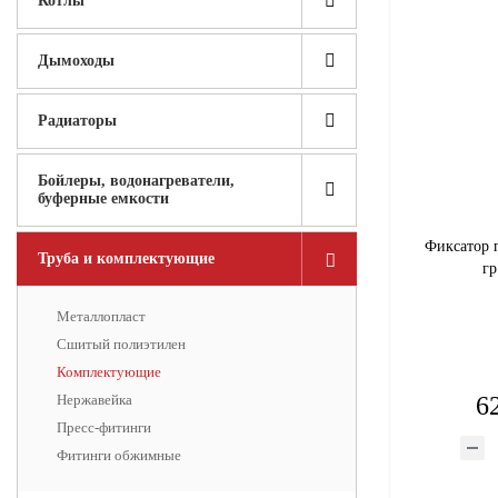
Котлы
Дымоходы
Радиаторы
Бойлеры, водонагреватели,
буферные емкости
Фиксатор 
Труба и комплектующие
гр
Металлопласт
Сшитый полиэтилен
Комплектующие
Нержавейка
6
Пресс-фитинги
Фитинги обжимные