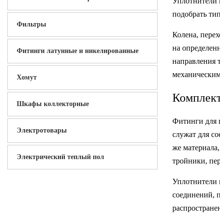
Уплотнители 
подобрать тип
Фильтры
Колена, пере
на определенн
Фитинги латунные и никелированные
направления 
механическим
Хомут
Комплект
Шкафы коллекторные
Фитинги для 
Электротовары
служат для со
же материала
Электрический теплый пол
тройники, пе
Уплотнители 
соединений, 
распростране