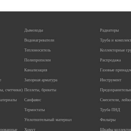
Дымоходы
Радиаторы
Водонагреватели
Труба и компле
Теплоноситель
Коллекторные гр
Полипропилен
Распродажа
Канализация
Газовые принадл
е
Запорная арматура
Инструмент
ы, счетчики)
Пеллеты, брикеты
Предохранительн
материалы
Санфаянс
Смесители, лейк
Термостаты
Труба ПНД
Уплотнительный материал
Фильтры
ированные
Хомут
Шкафы коллекто