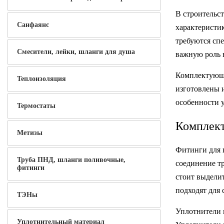
В строительс
Санфаянс
характеристик
требуются сп
Смесители, лейки, шланги для душа
важную роль 
Комплектующи
Теплоизоляция
изготовлены и
особенности у
Термостаты
Комплект
Метизы
Фитинги для 
Труба ПНД, шланги поливочные,
соединение т
фитинги
стоит выдели
подходят для 
ТЭНы
Уплотнители 
Уплотнительный материал