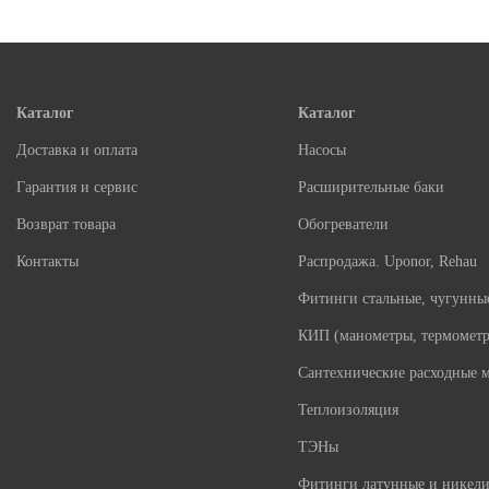
Каталог
Каталог
Доставка и оплата
Насосы
Гарантия и сервис
Расширительные баки
Возврат товара
Обогреватели
Контакты
Распродажа. Uponor, Rehau
Фитинги стальные, чугунны
КИП (манометры, термометр
Сантехнические расходные 
Теплоизоляция
ТЭНы
Фитинги латунные и никел