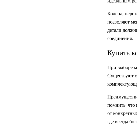
идеальным ре
Колена, пере
позволяют мен
детали должн
соединения.
Купить к
При выборе м
Существуют о
комплектующи
Преимущества
помнить, что 
от конкретны
где всегда б