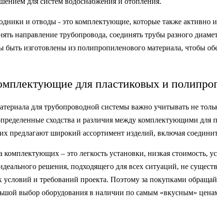
шением для систем водоснабжения и отопления.
ходники и отводы - это комплектующие, которые также активно 
ять направление трубопровода, соединять трубы разного диаметр
ы быть изготовлены из полипропиленового материала, чтобы об
омплектующие для пластиковых и полипроп
атериала для трубопроводной системы важно учитывать не толь
пределенные сходства и различия между комплектующими для п
х предлагают широкий ассортимент изделий, включая соедините
 комплектующих – это легкость установки, низкая стоимость, у
идеального решения, подходящего для всех ситуаций, не сущест
х условий и требований проекта. Поэтому за покупками обращай
ольшой выбор оборудования в наличии по самым «вкусным» ценам