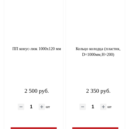
Радиаторы
Бойлеры, водонагреватели, буферные емкости
Труба и комплектующие
ПП конус-люк 1000х120 мм
Кольцо колодца (пластик,
D=1000мм,H=200)
Обогреватели
Насосы
Полипропилен
2 500 руб.
2 350 руб.
Канализация
шт
шт
Внутренняя
Наружная