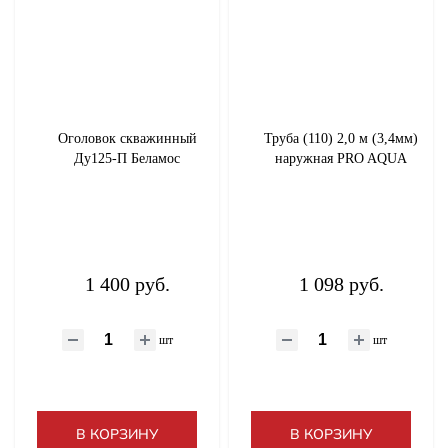
Метизы
Труба ПНД, шланги поливочные, фитинги
Оголовок скважинный
Труба (110) 2,0 м (3,4мм)
ТЭНы
Ду125-П Беламос
наружная PRO AQUA
Уплотнительный материал
Фильтры
1 400 руб.
1 098 руб.
Фитинги латунные и никелированные
шт
шт
Хомут
Шкафы коллекторные
В КОРЗИНУ
В КОРЗИНУ