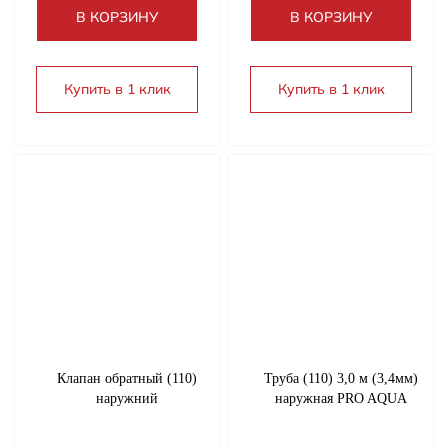
В КОРЗИНУ
В КОРЗИНУ
Теплоноситель
Купить в 1 клик
Купить в 1 клик
Расширительные (мембранные) баки
Коллекторные группы, гидрострелки, НСУ
Газовые принадлежности
Фитинги стальные, чугунные
Запорная арматура
Клапан обратный (110)
Труба (110) 3,0 м (3,4мм)
наружний
наружная PRO AQUA
Инструмент