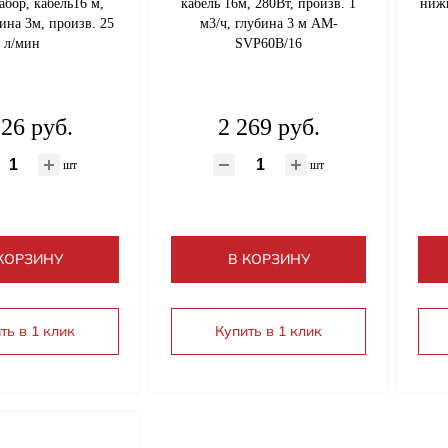
бор, кабель16 м,
кабель 16м, 280Вт, произв. 1
нижн
ина 3м, произв. 25
м3/ч, глубина 3 м AM-
л/мин
SVP60B/16
326 руб.
2 269 руб.
шт
шт
КОРЗИНУ
В КОРЗИНУ
ть в 1 клик
Купить в 1 клик