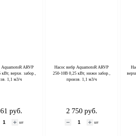
р AquamotoR ARVP
Насос вибр AquamotoR ARVP
На
 кВт, верхн. забор.,
250-10B 0,25 кВт, нижн забор.,
верх
зв. 1,1 м3/ч
произв. 1,1 м3/ч
061 руб.
2 750 руб.
шт
шт