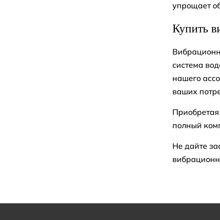
упрощает о
Купить в
Вибрационны
система вод
нашего ассо
ваших потре
Приобретая 
полный комп
Не дайте за
вибрационны