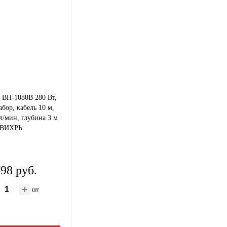
 ВН-1080В 280 Вт,
бор, кабель 10 м,
л/мин, глубина 3 м
ВИХРЬ
798 руб.
шт