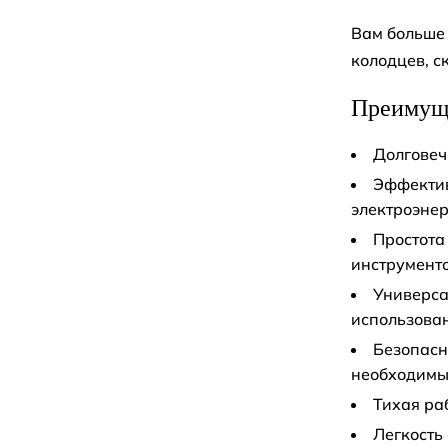
Вам больше 
колодцев, с
Преимуще
Долговеч
Эффектив
электроэнер
Простота
инструменто
Универса
использова
Безопасн
необходимы
Тихая ра
Легкость