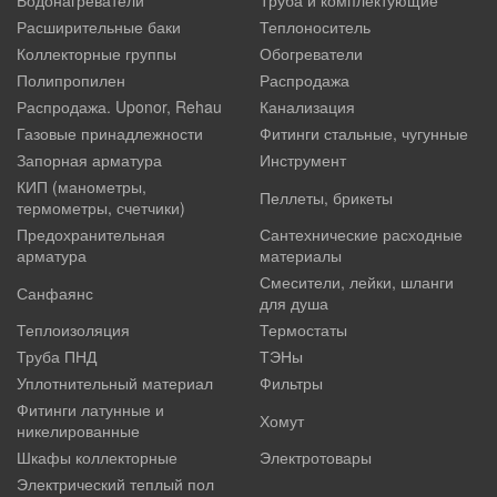
Водонагреватели
Труба и комплектующие
Расширительные баки
Теплоноситель
Коллекторные группы
Обогреватели
Полипропилен
Распродажа
Распродажа. Uponor, Rehau
Канализация
Газовые принадлежности
Фитинги стальные, чугунные
Запорная арматура
Инструмент
КИП (манометры,
Пеллеты, брикеты
термометры, счетчики)
Предохранительная
Сантехнические расходные
арматура
материалы
Смесители, лейки, шланги
Санфаянс
для душа
Теплоизоляция
Термостаты
Труба ПНД
ТЭНы
Уплотнительный материал
Фильтры
Фитинги латунные и
Хомут
никелированные
Шкафы коллекторные
Электротовары
Электрический теплый пол