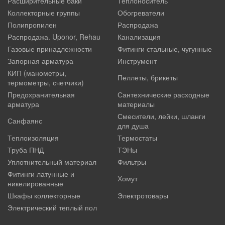
Расширительные баки
Теплоноситель
Коллекторные группы
Обогреватели
Полипропилен
Распродажа
Распродажа. Uponor, Rehau
Канализация
Газовые принадлежности
Фитинги стальные, чугунные
Запорная арматура
Инструмент
КИП (манометры,
Пеллеты, брикеты
термометры, счетчики)
Предохранительная
Сантехнические расходные
арматура
материалы
Смесители, лейки, шланги
Санфаянс
для душа
Теплоизоляция
Термостаты
Труба ПНД
ТЭНы
Уплотнительный материал
Фильтры
Фитинги латунные и
Хомут
никелированные
Шкафы коллекторные
Электротовары
Электрический теплый пол