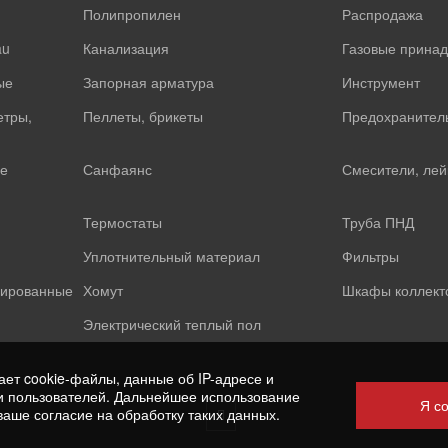
Полипропилен
Распродажа
au
Канализация
Газовые прина
ые
Запорная арматура
Инструмент
етры,
Пеллеты, брикеты
Предохранител
е
Санфаянс
Смесители, лей
Термостаты
Труба ПНД
Уплотнительный материал
Фильтры
лированные
Хомут
Шкафы коллект
Электрический теплый пол
ает cookie-файлы, данные об IP-адресе и
 пользователей. Дальнейшее использование
Я с
ваше согласие на обработку таких данных.