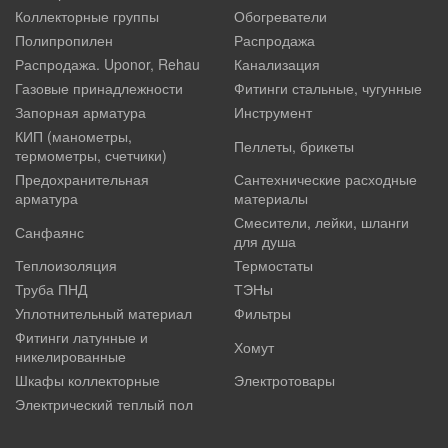
Коллекторные группы
Обогреватели
Полипропилен
Распродажа
Распродажа. Uponor, Rehau
Канализация
Газовые принадлежности
Фитинги стальные, чугунные
Запорная арматура
Инструмент
КИП (манометры,
Пеллеты, брикеты
термометры, счетчики)
Предохранительная
Сантехнические расходные
арматура
материалы
Смесители, лейки, шланги
Санфаянс
для душа
Теплоизоляция
Термостаты
Труба ПНД
ТЭНы
Уплотнительный материал
Фильтры
Фитинги латунные и
Хомут
никелированные
Шкафы коллекторные
Электротовары
Электрический теплый пол