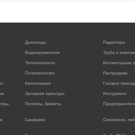
Дымоходы
Радиаторы
Водонагреватели
Труба и компл
Теплоноситель
Коллекторные 
Полипропилен
Распродажа
au
Канализация
Газовые прина
ые
Запорная арматура
Инструмент
етры,
Пеллеты, брикеты
Предохранител
е
Санфаянс
Смесители, лей