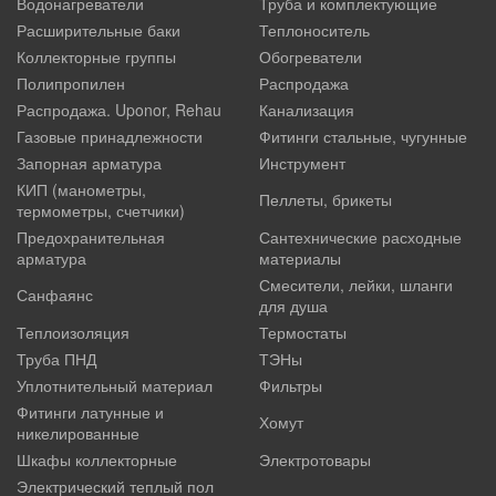
Водонагреватели
Труба и комплектующие
Расширительные баки
Теплоноситель
Коллекторные группы
Обогреватели
Полипропилен
Распродажа
Распродажа. Uponor, Rehau
Канализация
Газовые принадлежности
Фитинги стальные, чугунные
Запорная арматура
Инструмент
КИП (манометры,
Пеллеты, брикеты
термометры, счетчики)
Предохранительная
Сантехнические расходные
арматура
материалы
Смесители, лейки, шланги
Санфаянс
для душа
Теплоизоляция
Термостаты
Труба ПНД
ТЭНы
Уплотнительный материал
Фильтры
Фитинги латунные и
Хомут
никелированные
Шкафы коллекторные
Электротовары
Электрический теплый пол