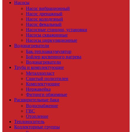
Насосы
Насос вибрационный
Насос дренажный
Насос колодезный
Насос фекальный
Насосные станции, установки
Насосы скважинные
Насосы циркуляционные
Водонагреватели
Бак-теплоаккумулятор
Бойлер косвенного нагрева
Водонагреватели
Труба и комплектующие
Металлопласт
Сшитый полиэтилен
Комплектующие
Нержавейка
Фитинги обжимные
Расширительные баки
Водоснабжение
ГВС
Отопление
Теплоноситель
Коллекторные группы