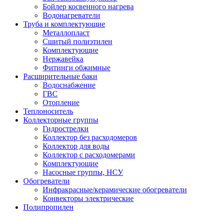
Бойлер косвенного нагрева
Водонагреватели
Труба и комплектующие
Металлопласт
Сшитый полиэтилен
Комплектующие
Нержавейка
Фитинги обжимные
Расширительные баки
Водоснабжение
ГВС
Отопление
Теплоноситель
Коллекторные группы
Гидрострелки
Коллектор без расходомеров
Коллектор для воды
Коллектор с расходомерами
Комплектующие
Насосные группы, НСУ
Обогреватели
Инфракрасные/керамические обогреватели
Конвекторы электрические
Полипропилен