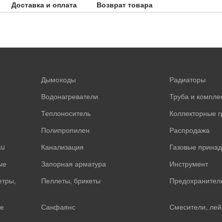
Доставка и оплата
Возврат товара
Дымоходы
Радиаторы
Водонагреватели
Труба и компл
Теплоноситель
Коллекторные 
Полипропилен
Распродажа
au
Канализация
Газовые прина
ые
Запорная арматура
Инструмент
етры,
Пеллеты, брикеты
Предохранител
е
Санфаянс
Смесители, лей