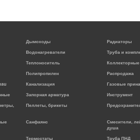
Дымоходы
Радиаторы
Водонагреватели
Труба и комп
Теплоноситель
Коллекторные
Полипропилен
Распродажа
hau
Канализация
Газовые прин
нные
Запорная арматура
Инструмент
метры,
Пеллеты, брикеты
Предохраните
ные
Санфаянс
Смесители, ле
душа
Термостаты
Труба ПНД