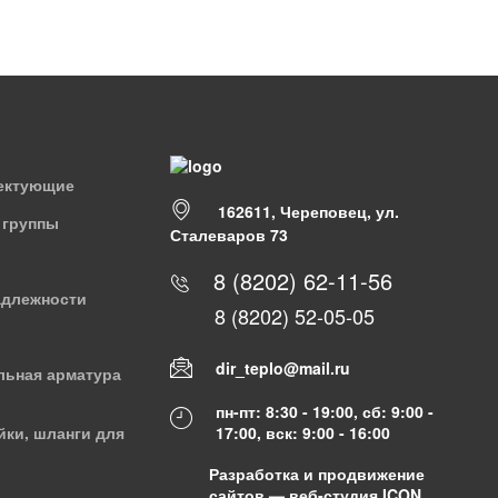
лектующие
162611, Череповец, ул.
 группы
Сталеваров 73
8 (8202) 62-11-56
адлежности
8 (8202) 52-05-05
dir_teplo@mail.ru
льная арматура
пн-пт: 8:30 - 19:00, сб: 9:00 -
17:00, вск: 9:00 - 16:00
йки, шланги для
Разработка и продвижение
сайтов —
веб-студия ICON