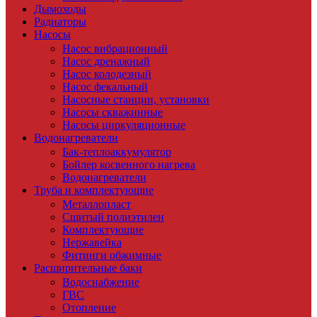
Дымоходы
Радиаторы
Насосы
Насос вибрационный
Насос дренажный
Насос колодезный
Насос фекальный
Насосные станции, установки
Насосы скважинные
Насосы циркуляционные
Водонагреватели
Бак-теплоаккумулятор
Бойлер косвенного нагрева
Водонагреватели
Труба и комплектующие
Металлопласт
Сшитый полиэтилен
Комплектующие
Нержавейка
Фитинги обжимные
Расширительные баки
Водоснабжение
ГВС
Отопление