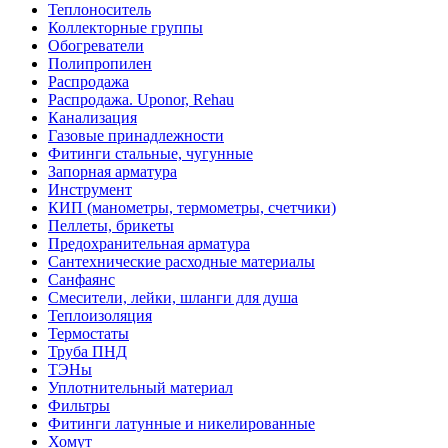
Теплоноситель
Коллекторные группы
Обогреватели
Полипропилен
Распродажа
Распродажа. Uponor, Rehau
Канализация
Газовые принадлежности
Фитинги стальные, чугунные
Запорная арматура
Инструмент
КИП (манометры, термометры, счетчики)
Пеллеты, брикеты
Предохранительная арматура
Сантехнические расходные материалы
Санфаянс
Смесители, лейки, шланги для душа
Теплоизоляция
Термостаты
Труба ПНД
ТЭНы
Уплотнительный материал
Фильтры
Фитинги латунные и никелированные
Хомут