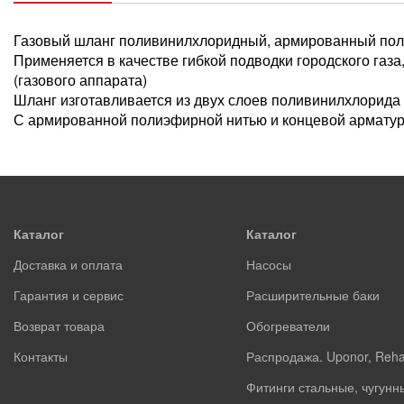
Газовый шланг поливинилхлоридный, армированный пол
Применяется в качестве гибкой подводки городского газа
(газового аппарата)
Шланг изготавливается из двух слоев поливинилхлорида (
С армированной полиэфирной нитью и концевой арматур
Каталог
Каталог
Доставка и оплата
Насосы
Гарантия и сервис
Расширительные баки
Возврат товара
Обогреватели
Контакты
Распродажа. Uponor, Reh
Фитинги стальные, чугунн