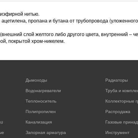
иэфирной нитью.
, ацетилена, пропана и бутана от трубопровода (уложенног
внешний слой желтого либо другого цвета, внутренний – че
ой, покрытой хром-никелем.
Дымоходы
Радиаторы
Водонагреватели
Труба и компл
Теплоноситель
Коллекторные 
Полипропилен
Распродажа
au
Канализация
Газовые прина
ые
Запорная арматура
Инструмент