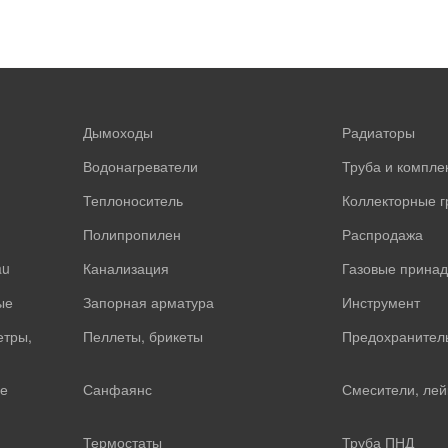
Дымоходы
Радиаторы
Водонагреватели
Труба и компл
Теплоноситель
Коллекторные 
Полипропилен
Распродажа
au
Канализация
Газовые прина
ые
Запорная арматура
Инструмент
етры,
Пеллеты, брикеты
Предохранител
е
Санфаянс
Смесители, лей
Термостаты
Труба ПНД