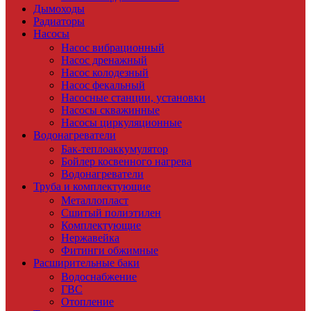
Дымоходы
Радиаторы
Насосы
Насос вибрационный
Насос дренажный
Насос колодезный
Насос фекальный
Насосные станции, установки
Насосы скважинные
Насосы циркуляционные
Водонагреватели
Бак-теплоаккумулятор
Бойлер косвенного нагрева
Водонагреватели
Труба и комплектующие
Металлопласт
Сшитый полиэтилен
Комплектующие
Нержавейка
Фитинги обжимные
Расширительные баки
Водоснабжение
ГВС
Отопление