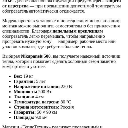
20 м²
. Для безопасной эксплуатации предусмотрена
защита
от перегрева
— при превышении допустимой температуры
обогреватель автоматически отключается.
Модель проста в установке и повседневном использовании:
монтаж можно выполнить самостоятельно без привлечения
специалистов. Благодаря
напольным креплениям
обогреватель легко перемещать, чтобы направленно
прогревать нужную зону — например, рабочее место или
участок комнаты, где требуется больше тепла.
Выбирая
Nikapanels 500
, вы получаете надежный источник
тепла, который помогает сделать холодный сезон заметно
комфортнее и уютнее.
Вес:
19 кг
Гарантия:
5 лет
Напряжение питания:
220 В
Мощность:
500 Вт
Толщина:
4 см
Температура нагрева:
80 °C
Страна изготовитель:
Россия
Габариты:
50 × 90 см
Площадь:
9,0 м²
Магазин «ТеплоТехник» реализует проверенный и