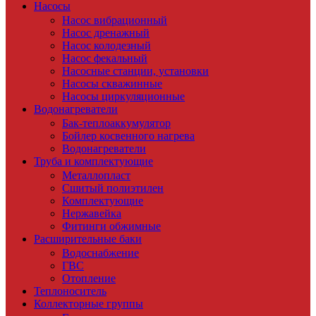
Насосы
Насос вибрационный
Насос дренажный
Насос колодезный
Насос фекальный
Насосные станции, установки
Насосы скважинные
Насосы циркуляционные
Водонагреватели
Бак-теплоаккумулятор
Бойлер косвенного нагрева
Водонагреватели
Труба и комплектующие
Металлопласт
Сшитый полиэтилен
Комплектующие
Нержавейка
Фитинги обжимные
Расширительные баки
Водоснабжение
ГВС
Отопление
Теплоноситель
Коллекторные группы