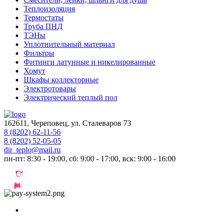
Теплоизоляция
Термостаты
Труба ПНД
ТЭНы
Уплотнительный материал
Фильтры
Фитинги латунные и никелированные
Хомут
Шкафы коллекторные
Электротовары
Электрический теплый пол
162611, Череповец, ул. Сталеваров 73
8 (8202) 62-11-56
8 (8202) 52-05-05
dir_teplo@mail.ru
пн-пт: 8:30 - 19:00, сб: 9:00 - 17:00, вск: 9:00 - 16:00
Разработка и продвижение сайтов —
веб-студия ICON