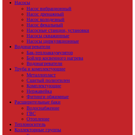
Насосы
Насос вибрационный
Насос дренажный
Насос колодезный
Насос фекальный
Насосные станции, установки
Насосы скважинные
Насосы циркуляционные
Водонагреватели
Бак-теплоаккумулятор
Бойлер косвенного нагрева
Водонагреватели
Труба и комплектующие
Металлопласт
Сшитый полиэтилен
Комплектующие
Нержавейка
Фитинги обжимные
Расширительные баки
Водоснабжение
ГВС
Отопление
Теплоноситель
Коллекторные группы