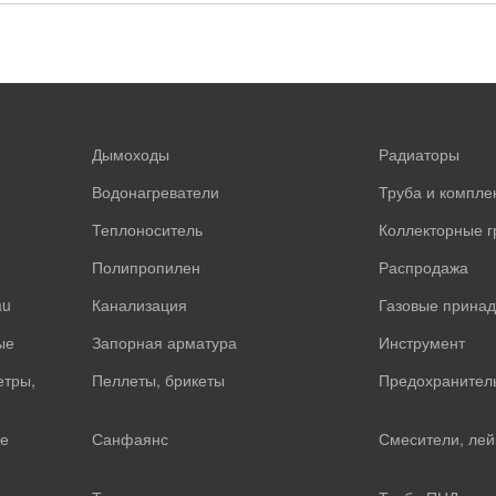
Дымоходы
Радиаторы
Водонагреватели
Труба и компл
Теплоноситель
Коллекторные 
Полипропилен
Распродажа
au
Канализация
Газовые прина
ые
Запорная арматура
Инструмент
етры,
Пеллеты, брикеты
Предохранител
е
Санфаянс
Смесители, лей