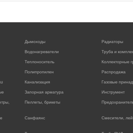
Дымоходы
Радиаторы
Водонагреватели
Труба и компл
Теплоноситель
Коллекторные 
Полипропилен
Распродажа
au
Канализация
Газовые прина
ые
Запорная арматура
Инструмент
етры,
Пеллеты, брикеты
Предохранител
е
Санфаянс
Смесители, лей