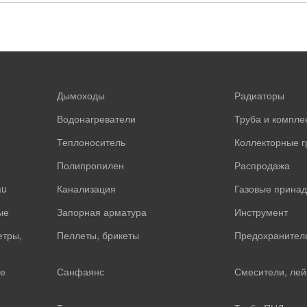
Дымоходы
Радиаторы
Водонагреватели
Труба и компл
Теплоноситель
Коллекторные 
Полипропилен
Распродажа
au
Канализация
Газовые прина
ые
Запорная арматура
Инструмент
етры,
Пеллеты, брикеты
Предохранител
е
Санфаянс
Смесители, лей