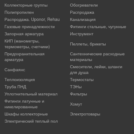
Коллекторные группы
Обогреватели
Полипропилен
Распродажа
Распродажа. Uponor, Rehau
Канализация
Газовые принадлежности
Фитинги стальные, чугунные
Запорная арматура
Инструмент
КИП (манометры,
Пеллеты, брикеты
термометры, счетчики)
Предохранительная
Сантехнические расходные
арматура
материалы
Смесители, лейки, шланги
Санфаянс
для душа
Теплоизоляция
Термостаты
Труба ПНД
ТЭНы
Уплотнительный материал
Фильтры
Фитинги латунные и
Хомут
никелированные
Шкафы коллекторные
Электротовары
Электрический теплый пол