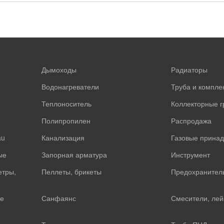
Дымоходы
Радиаторы
Водонагреватели
Труба и компл
Теплоноситель
Коллекторные 
Полипропилен
Распродажа
au
Канализация
Газовые прина
ые
Запорная арматура
Инструмент
етры,
Пеллеты, брикеты
Предохранител
е
Санфаянс
Смесители, лей