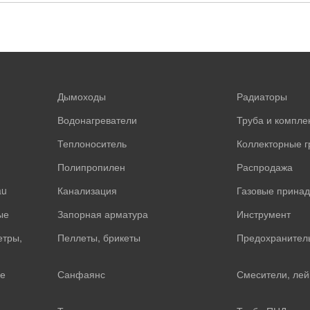
Дымоходы
Радиаторы
Водонагреватели
Труба и компл
Теплоноситель
Коллекторные 
Полипропилен
Распродажа
au
Канализация
Газовые прина
ые
Запорная арматура
Инструмент
етры,
Пеллеты, брикеты
Предохранител
е
Санфаянс
Смесители, лей