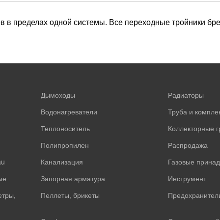
в в пределах одной системы. Все переходные тройники б
Дымоходы
Радиаторы
Водонагреватели
Труба и компл
Теплоноситель
Коллекторные 
Полипропилен
Распродажа
au
Канализация
Газовые прина
ые
Запорная арматура
Инструмент
етры,
Пеллеты, брикеты
Предохранител