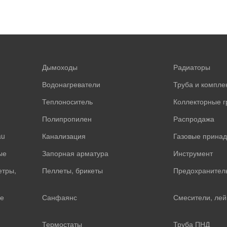
Дымоходы
Радиаторы
Водонагреватели
Труба и компл
Теплоноситель
Коллекторные 
Полипропилен
Распродажа
au
Канализация
Газовые прина
ые
Запорная арматура
Инструмент
етры,
Пеллеты, брикеты
Предохранител
е
Санфаянс
Смесители, лей
Термостаты
Труба ПНД