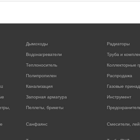
Дымоходы
Радиаторы
Водонагреватели
Труба и компл
Теплоноситель
Коллекторные 
Полипропилен
Распродажа
au
Канализация
Газовые прина
ые
Запорная арматура
Инструмент
етры,
Пеллеты, брикеты
Предохранител
е
Санфаянс
Смесители, лей