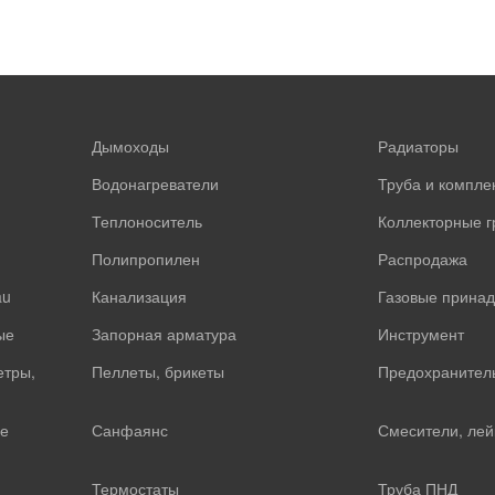
Дымоходы
Радиаторы
Водонагреватели
Труба и компл
Теплоноситель
Коллекторные 
Полипропилен
Распродажа
au
Канализация
Газовые прина
ые
Запорная арматура
Инструмент
етры,
Пеллеты, брикеты
Предохранител
е
Санфаянс
Смесители, лей
Термостаты
Труба ПНД