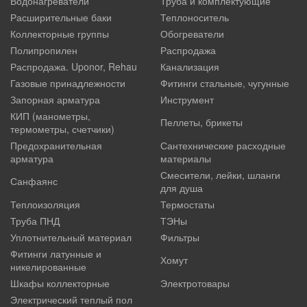
Водонагреватели
Труба и комплектующие
Расширительные баки
Теплоноситель
Коллекторные группы
Обогреватели
Полипропилен
Распродажа
Распродажа. Uponor, Rehau
Канализация
Газовые принадлежности
Фитинги стальные, чугунные
Запорная арматура
Инструмент
КИП (манометры,
Пеллеты, брикеты
термометры, счетчики)
Предохранительная
Сантехнические расходные
арматура
материалы
Смесители, лейки, шланги
Санфаянс
для душа
Теплоизоляция
Термостаты
Труба ПНД
ТЭНы
Уплотнительный материал
Фильтры
Фитинги латунные и
Хомут
никелированные
Шкафы коллекторные
Электротовары
Электрический теплый пол