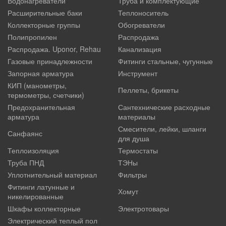
Водонагреватели
Труба и комплектующие
Расширительные баки
Теплоноситель
Коллекторные группы
Обогреватели
Полипропилен
Распродажа
Распродажа. Uponor, Rehau
Канализация
Газовые принадлежности
Фитинги стальные, чугунные
Запорная арматура
Инструмент
КИП (манометры,
Пеллеты, брикеты
термометры, счетчики)
Предохранительная
Сантехнические расходные
арматура
материалы
Смесители, лейки, шланги
Санфаянс
для душа
Теплоизоляция
Термостаты
Труба ПНД
ТЭНы
Уплотнительный материал
Фильтры
Фитинги латунные и
Хомут
никелированные
Шкафы коллекторные
Электротовары
Электрический теплый пол