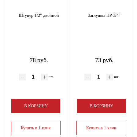
КИП (манометры, термометры, счетчики)
Штуцер 1/2" двойной
Заглушка НР 3/4"
Пеллеты, брикеты
Предохранительная арматура
Сантехнические расходные материалы
78 руб.
73 руб.
Санфаянс
шт
шт
Смесители, лейки, шланги для душа
Теплоизоляция
В КОРЗИНУ
В КОРЗИНУ
Термостаты
Купить в 1 клик
Купить в 1 клик