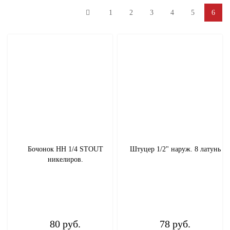
1
2
3
4
5
6
Дымоходы
Радиаторы
Бойлеры, водонагреватели, буферные
емкости
Труба и комплектующие
Обогреватели
Бочонок НН 1/4 STOUT
Штуцер 1/2" наруж. 8 латунь
никелиров.
Насосы
Полипропилен
Канализация
80 руб.
78 руб.