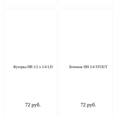
Метизы
Труба ПНД, шланги поливочные, фитинги
ТЭНы
Уплотнительный материал
Фильтры
Футорка НВ 1/2 х 1/4 LD
Бочонок НН 1/4 STOUT
Фитинги латунные и никелированные
Хомут
Шкафы коллекторные
72 руб.
72 руб.
Электротовары